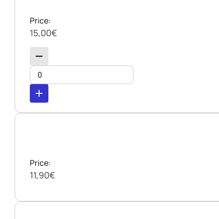
Price:
15,00€
remove
add
Price:
11,90€