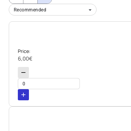
Recommended
Price:
6,00€
remove
add