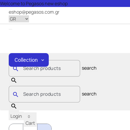
Welcome to Pegasos new eshop
eshop@pegasos.com.gr
Collection
expand_more
search
Search products
search
search
search
Search products
search
search
Catalog
chevron_right
Login
0
Cart