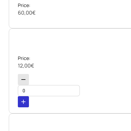
Price:
60,00€
Price:
12,00€
remove
add