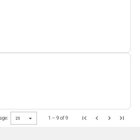
age:
1 – 9 of 9
25