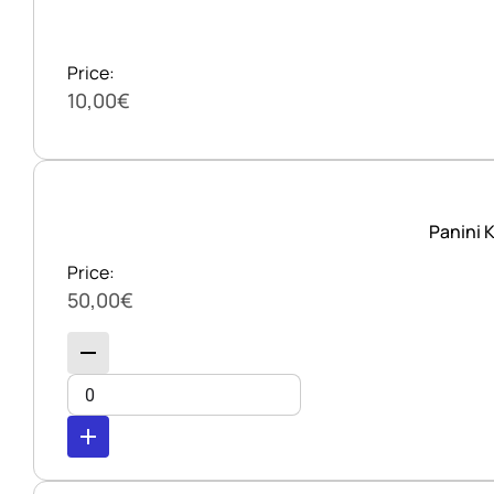
Price:
10,00€
Panini 
Price:
50,00€
remove
add